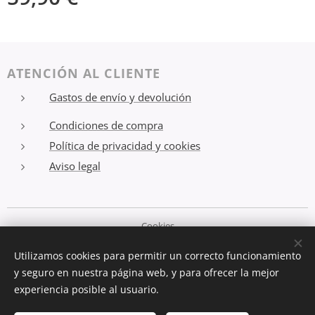
ATENCIÓN AL CLIENTE
Gastos de envío y devolución
Condiciones de compra
Política de privacidad y cookies
Aviso legal
Cookies
Utilizamos cookies para permitir un correcto funcionamiento
Idiomas
y seguro en nuestra página web, y para ofrecer la mejor
Deutsch
Español
English
experiencia posible al usuario.