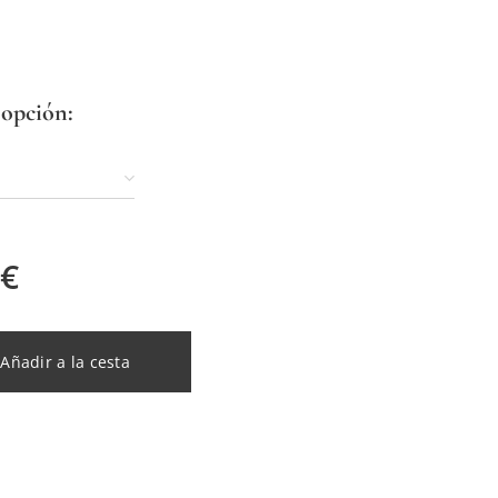
 opción:
€
Añadir a la cesta