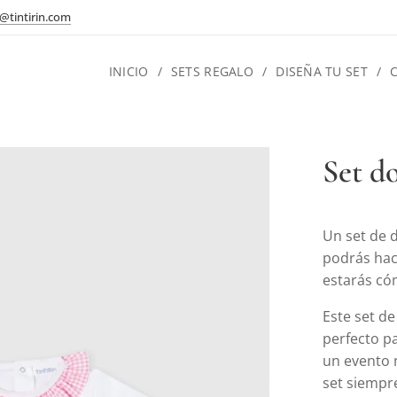
@tintirin.com
INICIO
SETS REGALO
DISEÑA TU SET
Set do
Un set de 
podrás hac
estarás có
Este set de
perfecto pa
un evento m
set siempr