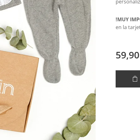
personali
!MUY IM
en la tarj
59,90