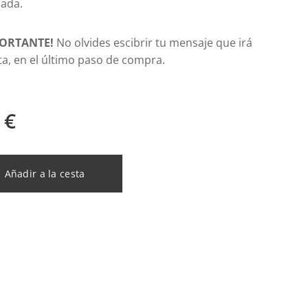
zada.
PORTANTE!
No olvides escibrir tu mensaje que irá
eta, en el último paso de compra.
€
Añadir a la cesta