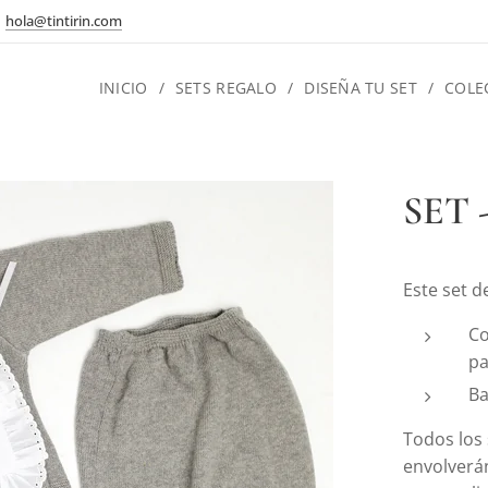
hola@tintirin.com
INICIO
SETS REGALO
DISEÑA TU SET
COLE
SET -
Este set d
Co
pa
Ba
Todos los
envolverán