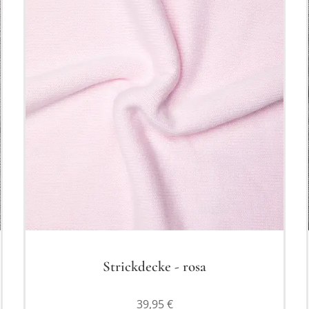
Strickdecke - rosa
39,95
€