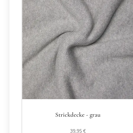
Strickdecke - grau
39,95
€