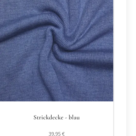
Strickdecke - blau
39,95
€