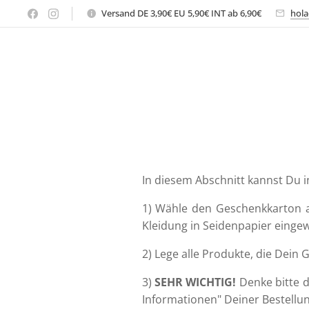
Versand DE 3,90€ EU 5,90€ INT ab 6,90€
hola
In diesem Abschnitt kannst Du 
1) Wähle den Geschenkkarton a
Kleidung in Seidenpapier eingew
2) Lege alle Produkte, die Dein 
3)
SEHR WICHTIG!
Denke bitte d
Informationen" Deiner Bestellu