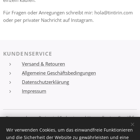
einzeln kaufen.
Für Fragen oder Anregungen schreibt mir: hola@tintirin.com
oder per privater Nachricht auf Instagram.
KUNDENSERVICE
Versand & Retouren
Allgemeine Geschäftsbedingungen
Datenschutzerklärung
Impressum
Die angegebenen Preise sind Endpreise zzgl. Versandkosten. Gemäß §
19 UStG erheben wir keine Umsatzsteuer und weisen diese daher auch
Wir verwenden Cookies, um das einwandfreie Funktionieren
nicht aus (Kleinunternehmerstatus).
und die Sicherheit der Website zu gewährleisten und eine